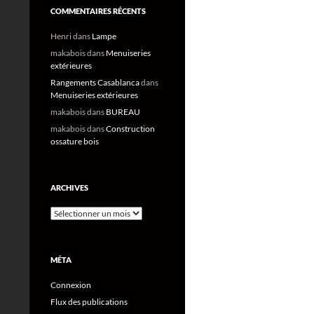
COMMENTAIRES RÉCENTS
Henri
dans
Lampe
makabois
dans
Menuiseries
extérieures
Rangements Casablanca
dans
Menuiseries extérieures
makabois
dans
BUREAU
makabois
dans
Construction
ossature bois
ARCHIVES
Archives
MÉTA
Connexion
Flux des publications