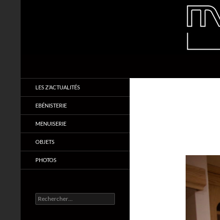
Aller
au
contenu
Recherche
Makabois
Menuiserie & Ebénisterie
LES Z’ACTUALITÉS
EBÉNISTERIE
MENUISERIE
OBJETS
PHOTOS
Rechercher :