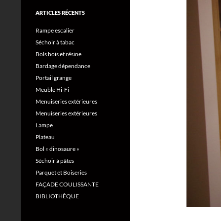
ARTICLES RÉCENTS
Rampe escalier
Séchoir à tabac
Bols bois et résine
Bardage dépendance
Portail grange
Meuble Hi-Fi
Menuiseries extérieures
Menuiseries extérieures
Lampe
Plateau
Bol « dinosaure »
Séchoir à pâtes
Parquet et Boiseries
FAÇADE COULISSANTE
BIBLIOTHÈQUE