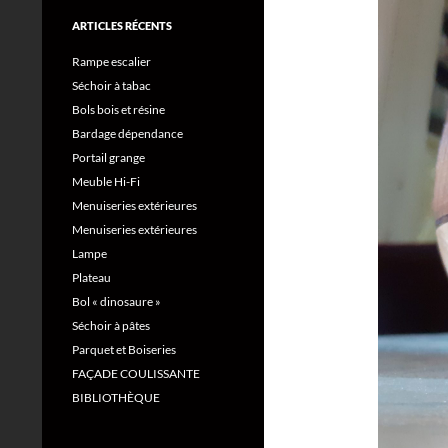
ARTICLES RÉCENTS
Rampe escalier
Séchoir à tabac
Bols bois et résine
Bardage dépendance
Portail grange
Meuble Hi-Fi
Menuiseries extérieures
Menuiseries extérieures
Lampe
Plateau
Bol « dinosaure »
Séchoir à pâtes
Parquet et Boiseries
FAÇADE COULISSANTE
BIBLIOTHÈQUE