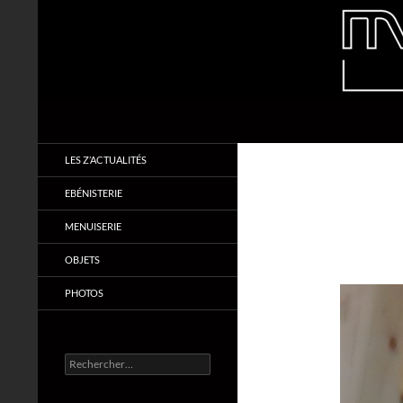
Aller
au
contenu
Recherche
Makabois
Menuiserie & Ebénisterie
LES Z’ACTUALITÉS
EBÉNISTERIE
MENUISERIE
OBJETS
PHOTOS
Rechercher :