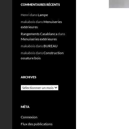
COMMENTAIRES RÉCENTS
Henri
dans
Lampe
makabois
dans
Menuiseries
extérieures
Rangements Casablanca
dans
Menuiseries extérieures
makabois
dans
BUREAU
makabois
dans
Construction
ossature bois
ARCHIVES
Archives
MÉTA
Connexion
Flux des publications