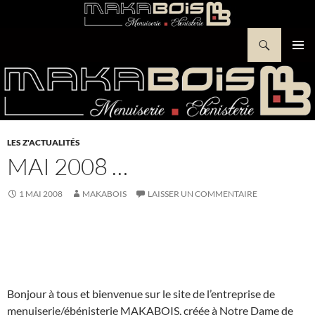
Aller
au
Recherche
contenu
Makabois
MENU
PRINCI
LES Z'ACTUALITÉS
MAI 2008 …
1 MAI 2008
MAKABOIS
LAISSER UN COMMENTAIRE
Bonjour à tous et bienvenue sur le site de l’entreprise de
menuiserie/ébénisterie MAKABOIS, créée à Notre Dame de