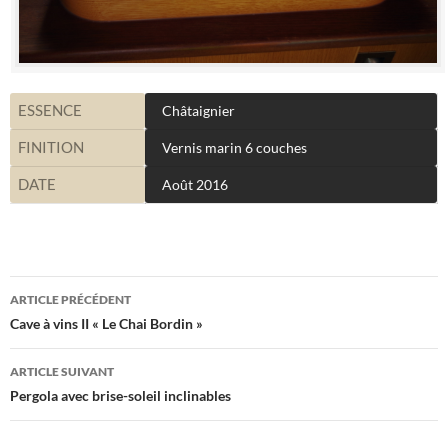
ESSENCE
Châtaignier
FINITION
Vernis marin 6 couches
DATE
Août 2016
Navigation
ARTICLE PRÉCÉDENT
des
Cave à vins II « Le Chai Bordin »
articles
ARTICLE SUIVANT
Pergola avec brise-soleil inclinables