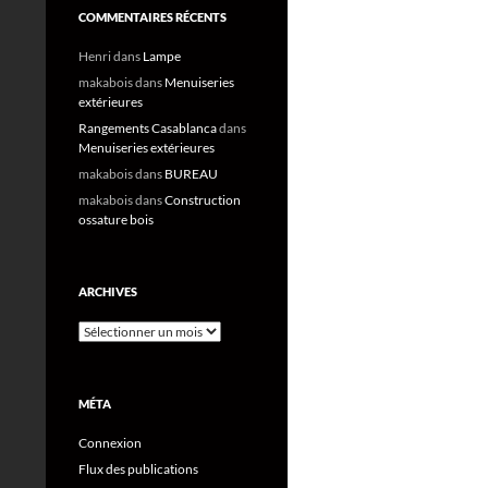
COMMENTAIRES RÉCENTS
Henri
dans
Lampe
makabois
dans
Menuiseries
extérieures
Rangements Casablanca
dans
Menuiseries extérieures
makabois
dans
BUREAU
makabois
dans
Construction
ossature bois
ARCHIVES
Archives
MÉTA
Connexion
Flux des publications