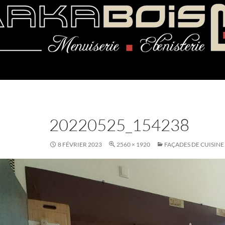
20220525_154238
8 FÉVRIER 2023
2560 × 1920
FAÇADES DE CUISINE