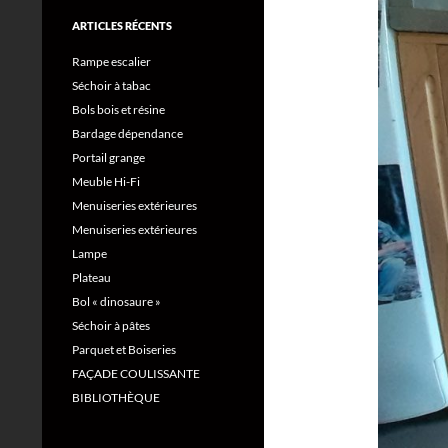
ARTICLES RÉCENTS
Rampe escalier
Séchoir à tabac
Bols bois et résine
Bardage dépendance
Portail grange
Meuble Hi-Fi
Menuiseries extérieures
Menuiseries extérieures
Lampe
Plateau
Bol « dinosaure »
Séchoir à pâtes
Parquet et Boiseries
FAÇADE COULISSANTE
BIBLIOTHÈQUE