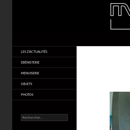
Aller
au
contenu
Recherche
Makabois
Menuiserie & Ebénisterie
LES Z’ACTUALITÉS
EBÉNISTERIE
MENUISERIE
OBJETS
PHOTOS
Rechercher :