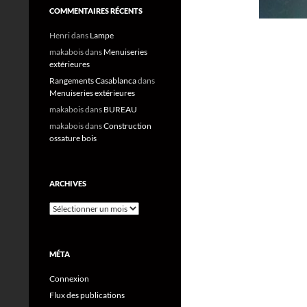
COMMENTAIRES RÉCENTS
Henri
dans
Lampe
makabois
dans
Menuiseries
extérieures
Rangements Casablanca
dans
Menuiseries extérieures
makabois
dans
BUREAU
makabois
dans
Construction
ossature bois
ARCHIVES
Archives
MÉTA
Connexion
Flux des publications