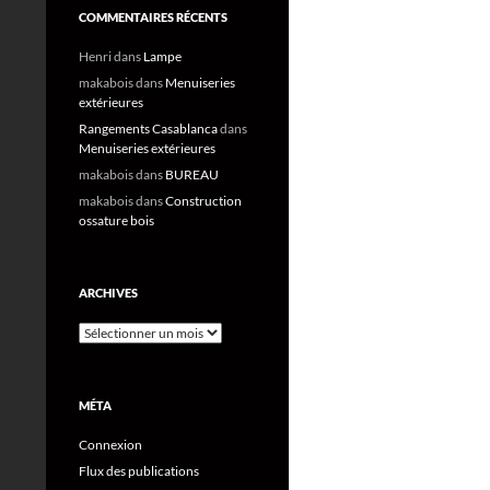
COMMENTAIRES RÉCENTS
Henri
dans
Lampe
makabois
dans
Menuiseries
extérieures
Rangements Casablanca
dans
Menuiseries extérieures
makabois
dans
BUREAU
makabois
dans
Construction
ossature bois
ARCHIVES
Archives
MÉTA
Connexion
Flux des publications