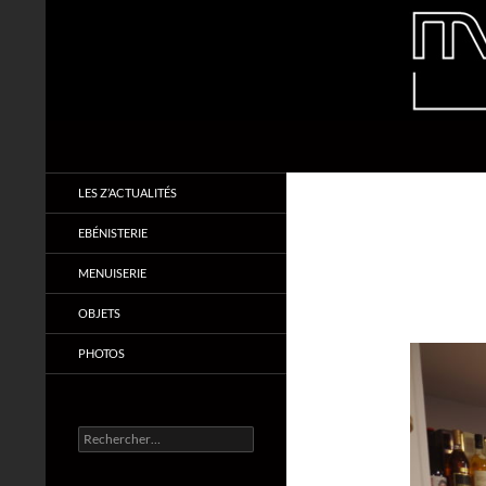
Aller
au
contenu
Recherche
Makabois
Menuiserie & Ebénisterie
LES Z’ACTUALITÉS
EBÉNISTERIE
MENUISERIE
OBJETS
PHOTOS
Rechercher :