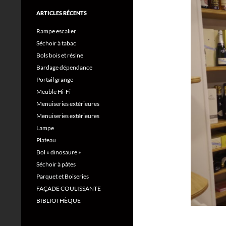
ARTICLES RÉCENTS
Rampe escalier
Séchoir à tabac
Bols bois et résine
Bardage dépendance
Portail grange
Meuble Hi-Fi
Menuiseries extérieures
Menuiseries extérieures
Lampe
Plateau
Bol « dinosaure »
Séchoir à pâtes
Parquet et Boiseries
FAÇADE COULISSANTE
BIBLIOTHÈQUE