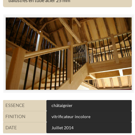
balustres en tube acier 25 mm
ESSENCE
châtaignier
FINITION
vitrificateur incolore
DATE
Juillet 2014