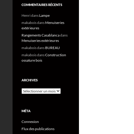
COMMENTAIRES RÉCENTS
Henri
dans
Lampe
makabois
dans
Menuiseries
extérieures
Rangements Casablanca
dans
Menuiseries extérieures
makabois
dans
BUREAU
makabois
dans
Construction
ossature bois
ARCHIVES
Archives
MÉTA
Connexion
Flux des publications