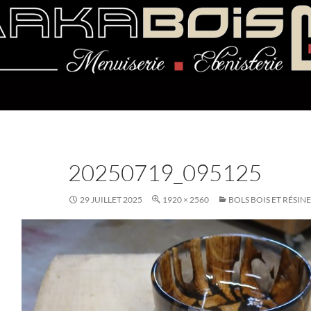
20250719_095125
29 JUILLET 2025
1920 × 2560
BOLS BOIS ET RÉSINE