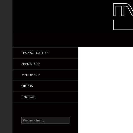
Aller
au
contenu
Recherche
Makabois
Menuiserie & Ebénisterie
LES Z’ACTUALITÉS
EBÉNISTERIE
MENUISERIE
OBJETS
PHOTOS
Rechercher :