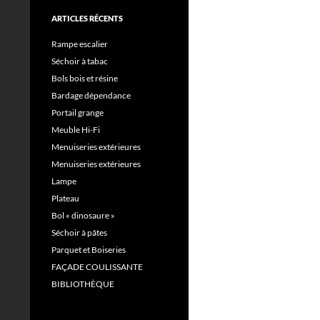
ARTICLES RÉCENTS
Rampe escalier
Séchoir à tabac
Bols bois et résine
Bardage dépendance
Portail grange
Meuble Hi-Fi
Menuiseries extérieures
Menuiseries extérieures
Lampe
Plateau
Bol « dinosaure »
Séchoir à pâtes
Parquet et Boiseries
FAÇADE COULISSANTE
BIBLIOTHÈQUE