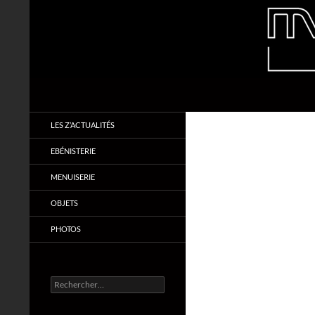
Aller
au
contenu
Recherche
Makabois
Menuiserie & Ebénisterie
LES Z’ACTUALITÉS
EBÉNISTERIE
MENUISERIE
OBJETS
PHOTOS
Rechercher :