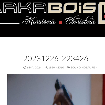
20231226_223426
6 MAI 2024
1920 × 2560
BOL « DINOSAURE »