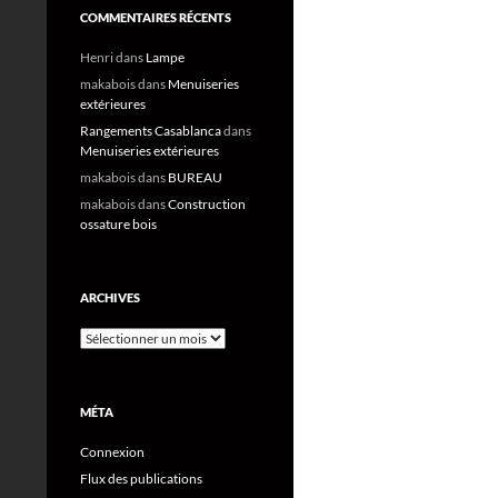
COMMENTAIRES RÉCENTS
Henri
dans
Lampe
makabois
dans
Menuiseries
extérieures
Rangements Casablanca
dans
Menuiseries extérieures
makabois
dans
BUREAU
makabois
dans
Construction
ossature bois
ARCHIVES
Archives
MÉTA
Connexion
Flux des publications