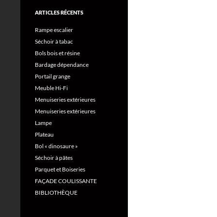
ARTICLES RÉCENTS
Rampe escalier
Séchoir à tabac
Bols bois et résine
Bardage dépendance
Portail grange
Meuble Hi-Fi
Menuiseries extérieures
Menuiseries extérieures
Lampe
Plateau
Bol « dinosaure »
Séchoir à pâtes
Parquet et Boiseries
FAÇADE COULISSANTE
BIBLIOTHÈQUE