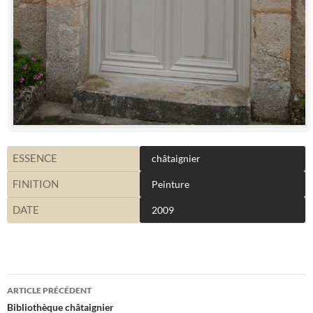
ESSENCE
châtaignier
FINITION
Peinture
DATE
2009
Navigation
ARTICLE PRÉCÉDENT
des
Bibliothèque châtaignier