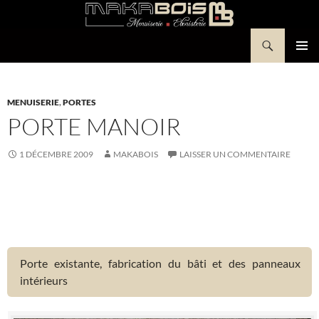
Aller
au
Recherche
contenu
Makabois
MENU
PRINCI
MENUISERIE
,
PORTES
PORTE MANOIR
1 DÉCEMBRE 2009
MAKABOIS
LAISSER UN COMMENTAIRE
Porte existante, fabrication du bâti et des panneaux
intérieurs