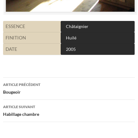
ESSENCE
Châtaignier
FINITION
Huilé
DATE
2005
Navigation
ARTICLE PRÉCÉDENT
des
Bougeoir
articles
ARTICLE SUIVANT
Habillage chambre