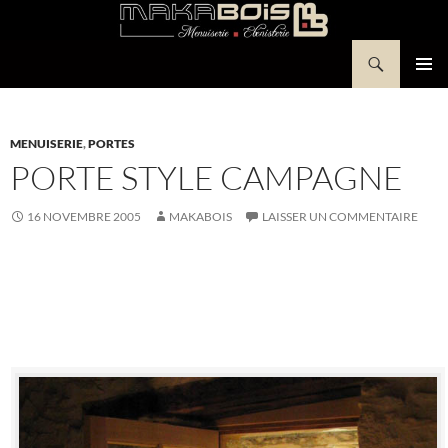
Aller
au
Recherche
contenu
Makabois
MENU
PRINCI
MENUISERIE
,
PORTES
PORTE STYLE CAMPAGNE
16 NOVEMBRE 2005
MAKABOIS
LAISSER UN COMMENTAIRE