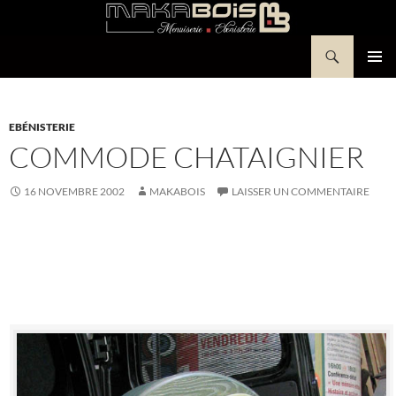
Aller
au
Recherche
contenu
Makabois
MENU
PRINCI
EBÉNISTERIE
COMMODE CHATAIGNIER
16 NOVEMBRE 2002
MAKABOIS
LAISSER UN COMMENTAIRE