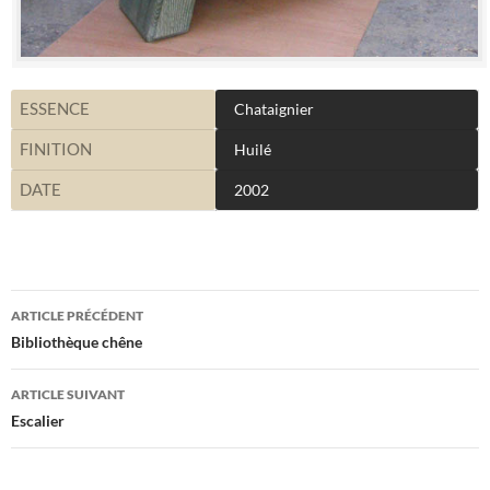
ESSENCE
Chataignier
FINITION
Huilé
DATE
2002
Navigation
ARTICLE PRÉCÉDENT
des
Bibliothèque chêne
articles
ARTICLE SUIVANT
Escalier