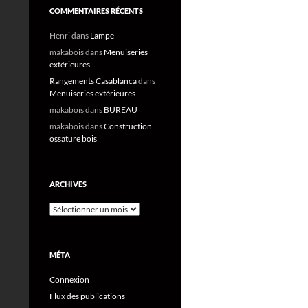
COMMENTAIRES RÉCENTS
Henri
dans
Lampe
makabois
dans
Menuiseries
extérieures
Rangements Casablanca
dans
Menuiseries extérieures
makabois
dans
BUREAU
makabois
dans
Construction
ossature bois
ARCHIVES
Archives
MÉTA
Connexion
Flux des publications