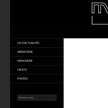
Aller
au
contenu
Recherche
Makabois
Menuiserie & Ebénisterie
LES Z’ACTUALITÉS
EBÉNISTERIE
MENUISERIE
OBJETS
PHOTOS
Rechercher :