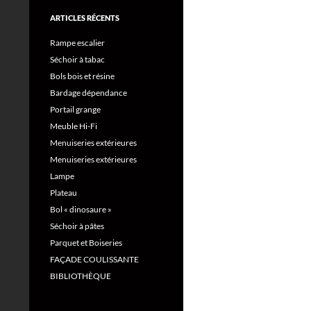
ARTICLES RÉCENTS
Rampe escalier
Séchoir à tabac
Bols bois et résine
Bardage dépendance
Portail grange
Meuble Hi-Fi
Menuiseries extérieures
Menuiseries extérieures
Lampe
Plateau
Bol « dinosaure »
Séchoir à pâtes
Parquet et Boiseries
FAÇADE COULISSANTE
BIBLIOTHÈQUE