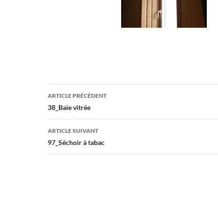
Navigation
ARTICLE PRÉCÉDENT
des
38_Baie vitrée
articles
ARTICLE SUIVANT
97_Séchoir à tabac