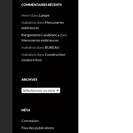
COMMENTAIRES RÉCENTS
Henri
dans
Lampe
makabois
dans
Menuiseries
extérieures
Rangements Casablanca
dans
Menuiseries extérieures
makabois
dans
BUREAU
makabois
dans
Construction
ossature bois
ARCHIVES
Archives
MÉTA
Connexion
Flux des publications