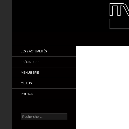
Aller
au
contenu
Recherche
Makabois
Menuiserie & Ebénisterie
LES Z’ACTUALITÉS
EBÉNISTERIE
MENUISERIE
OBJETS
PHOTOS
Rechercher :