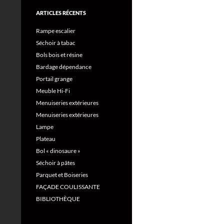
ARTICLES RÉCENTS
Rampe escalier
Séchoir à tabac
Bols bois et résine
Bardage dépendance
Portail grange
Meuble Hi-Fi
Menuiseries extérieures
Menuiseries extérieures
Lampe
Plateau
Bol « dinosaure »
Séchoir à pâtes
Parquet et Boiseries
FAÇADE COULISSANTE
BIBLIOTHÈQUE