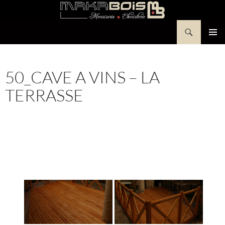
Aller
au
Recherche
contenu
Makabois
MENU
PRINCI
50_CAVE A VINS – LA
TERRASSE