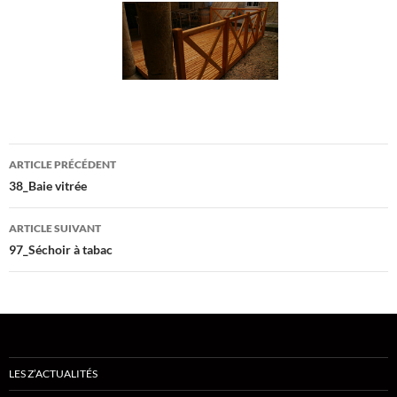
Navigation
ARTICLE PRÉCÉDENT
des
38_Baie vitrée
articles
ARTICLE SUIVANT
97_Séchoir à tabac
LES Z’ACTUALITÉS