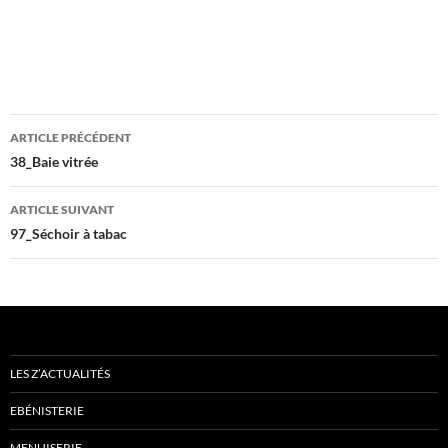
Navigation
ARTICLE PRÉCÉDENT
des
38_Baie vitrée
articles
ARTICLE SUIVANT
97_Séchoir à tabac
LES Z’ACTUALITÉS
EBÉNISTERIE
MENUISERIE