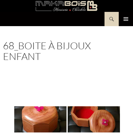
Aller
au
Recherche
contenu
Makabois
MENU
PRINCI
68_BOITE À BIJOUX
ENFANT